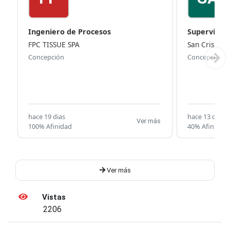
Ingeniero de Procesos
Supervisor E
FPC TISSUE SPA
San Cristób
Concepción
Concepción
hace 19 dias
hace 13 dias
Ver más
100% Afinidad
40% Afinidad
Ver más
Vistas
2206