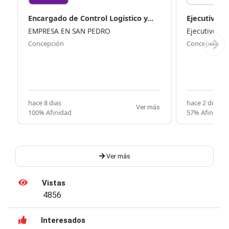
Encargado de Control Logistico y...
Ejecutivo C
EMPRESA EN SAN PEDRO
Ejecutivo Co
Concepción
Concepción
hace 8 dias
hace 2 dias
Ver más
100% Afinidad
57% Afinidad
Ver más
Vistas
4856
Interesados