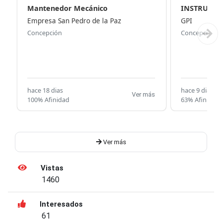
Mantenedor Mecánico
INSTRUMEN
Empresa San Pedro de la Paz
GPI
Concepción
Concepción
hace 18 dias
hace 9 dias
Ver más
100% Afinidad
63% Afinidad
Ver más
Vistas
1460
Interesados
61