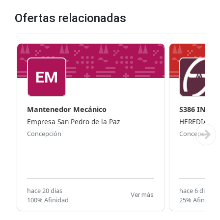
Ofertas relacionadas
EM
Mantenedor Mecánico
S386 INSP
MATE...
Empresa San Pedro de la Paz
HEREDIA ^ 
Concepción
Concepción
hace 20 dias
hace 6 dias
Ver más
100% Afinidad
25% Afinidad