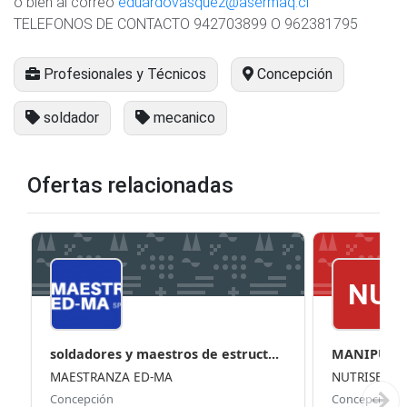
o bien al correo
eduardovasquez@asermaq.cl
TELEFONOS DE CONTACTO 942703899 O 962381795
Profesionales y Técnicos
Concepción
soldador
mecanico
Ofertas relacionadas
NU
soldadores y maestros de estruct...
MANIPULA
MAESTRANZA ED-MA
NUTRISERV
Concepción
Concepción