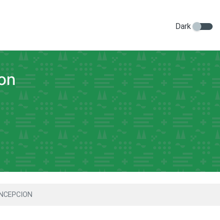
Dark
on
NCEPCION