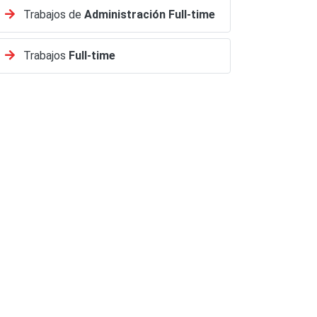
Trabajos de
Administración
Full-time
Trabajos
Full-time
VO RRHH
Vendedor (a) Full Time Mall Plaz...
AS GIORGIO
Benny Chile
Concepción