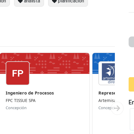
ión
analista
planificación
FP
Ingeniero de Procesos
Representante 
Concepci...
FPC TISSUE SPA
Artemisa Direct
E
Concepción
Concepción