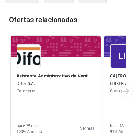
Ofertas relacionadas
LI
Asistente Administrativo de Vent...
CAJERO-RE
Difor S.A.
LIBRERÍA G
Concepción
Concepción
hace 25 dias
hace 18 dias
Ver más
100% Afinidad
91% Afinidad