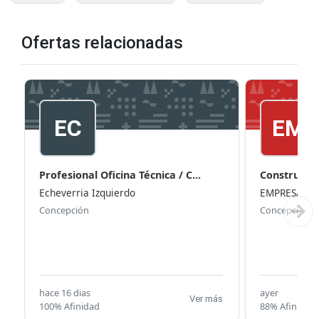
Ofertas relacionadas
EC
EM
Profesional Oficina Técnica / C...
Constructor
Echeverria Izquierdo
EMPRESA
Concepción
Concepción
hace 16 dias
ayer
Ver más
100% Afinidad
88% Afinidad